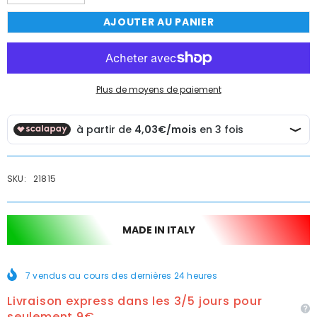
la
la
quantité
quantité
AJOUTER AU PANIER
de
de
Tuyau
Tuyau
Flexible
Flexible
Douche
Douche
Ecoflex
Ecoflex
Double
Double
Sertissage
Sertissage
Plus de moyens de paiement
en
en
Acier
Acier
Inox
Inox
150
150
cm
cm
SKU:
21815
MADE IN ITALY
7
vendus au cours des dernières
24
heures
Livraison express dans les 3/5 jours pour
seulement 9€