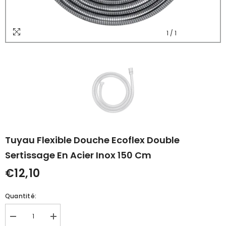
1
/
1
Tuyau Flexible Douche Ecoflex Double
Sertissage En Acier Inox 150 Cm
€12,10
Quantité:
Réduire
Augmenter