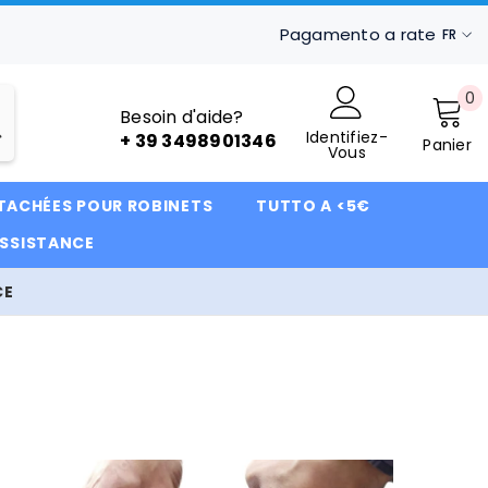
Pagamento a rate
FR
IT
0
0
FR
Besoin d'aide?
ar
Identifiez-
DE
+ 39 3498901346
Panier
Vous
ÉTACHÉES POUR ROBINETS
TUTTO A <5€
ASSISTANCE
CE