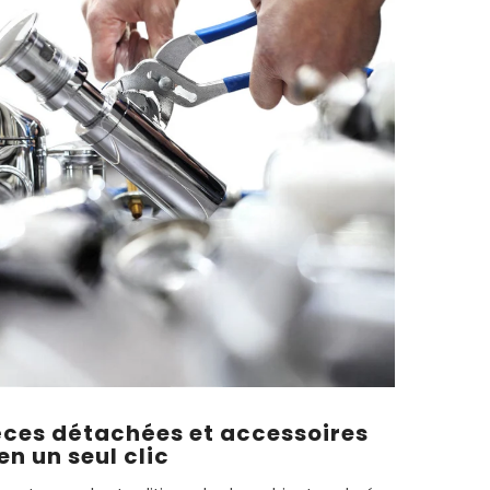
TER MAINTENANT
TER MAINTENANT
TER MAINTENANT
TER MAINTENANT
ièces détachées et accessoires
en un seul clic