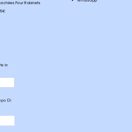
Whatsapp
tachées Pour Robinets
<5€
rte in
opo Di