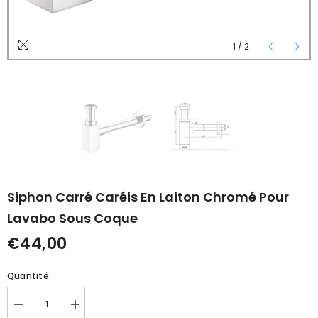
1
/
2
Siphon Carré Caréis En Laiton Chromé Pour
Lavabo Sous Coque
€44,00
Quantité:
Réduire
Augmenter