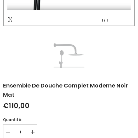
1
/
1
Ensemble De Douche Complet Moderne Noir
Mat
€110,00
Quantité:
Réduire
Augmenter