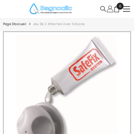
IGNORER ET PASSER AU CONTENU
0
0
article
Page D'accueil
Jeu De 2 Attaches Avec Silicone