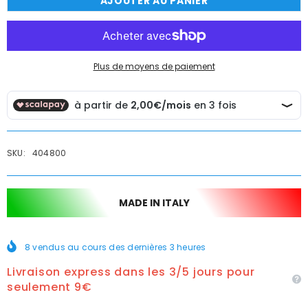
AJOUTER AU PANIER
de
de
Jeu
Jeu
de
de
2
2
attaches
attaches
avec
avec
silicone
silicone
Plus de moyens de paiement
SKU:
404800
MADE IN ITALY
8
vendus au cours des dernières
3
heures
Livraison express dans les 3/5 jours pour
seulement 9€