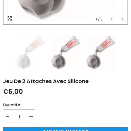
1
/
3
Jeu De 2 Attaches Avec Silicone
€6,00
Quantité:
Réduire
Augmenter
la
la
quantité
quantité