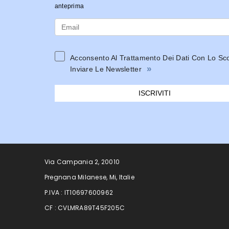
anteprima
Acconsento Al Trattamento Dei Dati Con Lo Sc
»
Inviare Le Newsletter
ISCRIVITI
Via Campania 2, 20010
Pregnana Milanese, Mi, Italie
P.IVA : IT10697600962
CF : CVLMRA89T45F205C