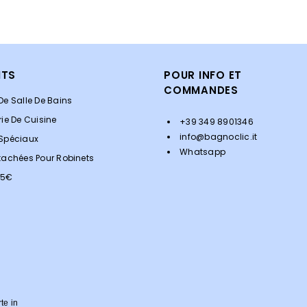
ITS
POUR INFO ET
COMMANDES
De Salle De Bains
rie De Cuisine
+39 349 8901346
info@bagnoclic.it
 Spéciaux
Whatsapp
tachées Pour Robinets
<5€
rte in