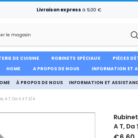
Livraison express
à 9,00 €
ERIE DE CUISINE
ROBINETS SPÉCIAUX
PIÈCES D
HOME
A PROPOS DE NOUS
INFORMATION ET 
OME
À PROPOS DE NOUS
INFORMATION ET ASSISTAN
e, A T, Da ½ X F 3/4
Rubinet
A T, Da 
€6,60