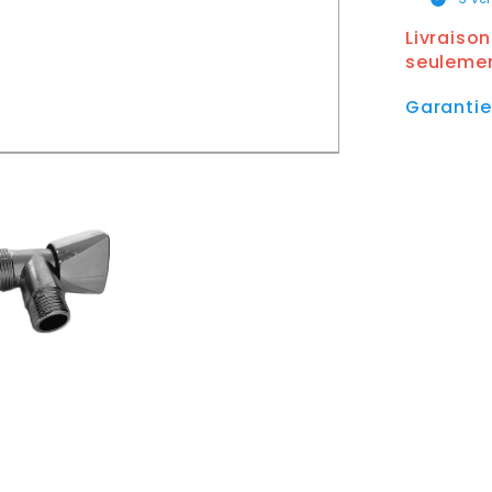
Livraiso
seuleme
Garanti