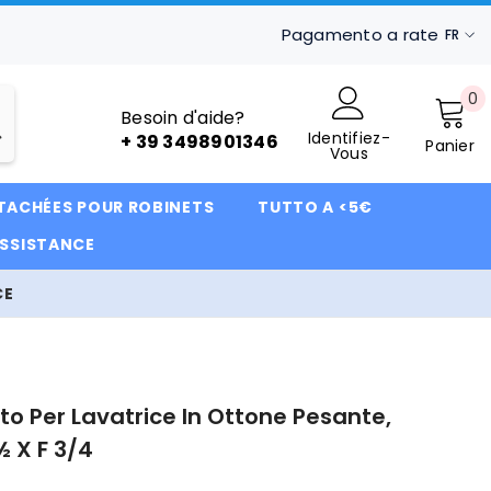
Pagamento a rate
FR
IT
0
0
FR
Besoin d'aide?
ar
Identifiez-
DE
+ 39 3498901346
Panier
Vous
ÉTACHÉES POUR ROBINETS
TUTTO A <5€
ASSISTANCE
CE
to Per Lavatrice In Ottone Pesante,
½ X F 3/4