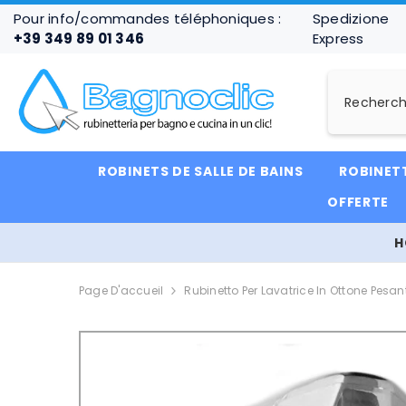
IGNORER ET PASSER AU CONTENU
Pour info/commandes téléphoniques :
Spedizione
+39 349 89 01 346
Express
ROBINETS DE SALLE DE BAINS
ROBINETT
OFFERTE
H
Page D'accueil
Rubinetto Per Lavatrice In Ottone Pesant