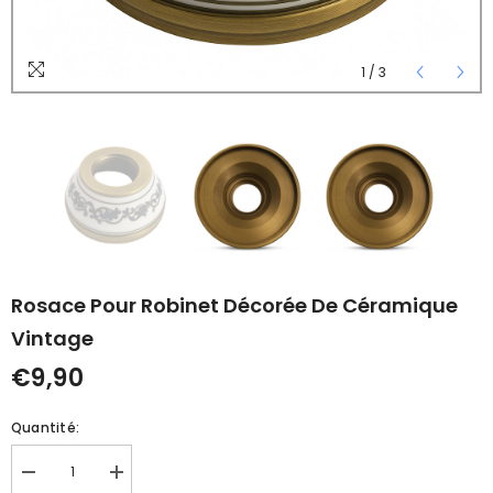
1
/
3
Rosace Pour Robinet Décorée De Céramique
Vintage
€9,90
Quantité:
Réduire
Augmenter