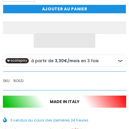
la
la
quantité
quantité
AJOUTER AU PANIER
de
de
Rosace
Rosace
pour
pour
robinet
robinet
décorée
décorée
de
de
céramique
céramique
vintage
vintage
SKU:
ROSD
MADE IN ITALY
3
vendus au cours des dernières
24
heures