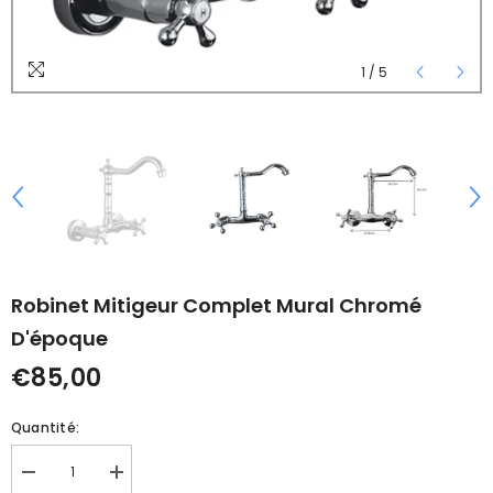
1
/
5
Robinet Mitigeur Complet Mural Chromé
D'époque
€85,00
Quantité:
Réduire
Augmenter