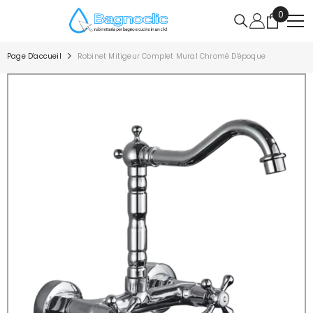
IGNORER ET PASSER AU CONTENU
0
0
article
Page D'accueil
Robinet Mitigeur Complet Mural Chromé D'époque