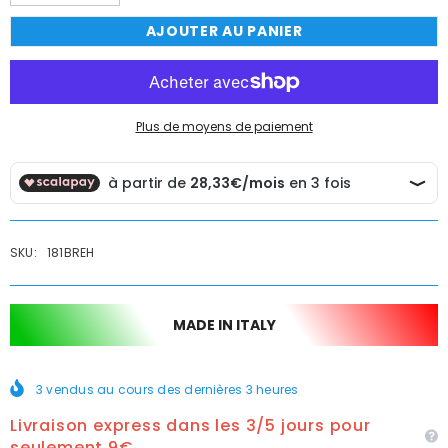
la
la
quantité
quantité
AJOUTER AU PANIER
de
de
Robinet
Robinet
mitigeur
mitigeur
complet
complet
mural
mural
chromé
chromé
d&#39;époque
d&#39;époque
Plus de moyens de paiement
SKU:
181BREH
MADE IN ITALY
3
vendus au cours des dernières
3
heures
Livraison express dans les 3/5 jours pour
seulement 9€