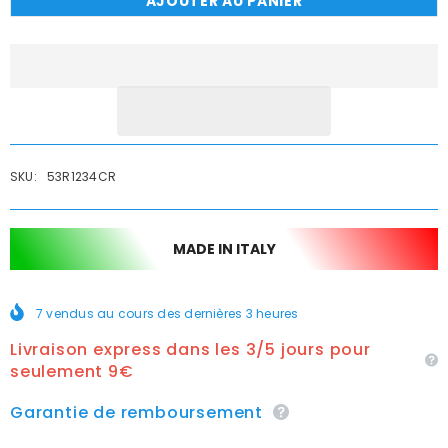
AJOUTER AU PANIER
de
de
Réduction
Réduction
fm
fm
chromée
chromée
en
en
laiton
laiton
1
1
/
/
2xf3
2xf3
/
/
4
4
SKU:
53R1234CR
MADE IN ITALY
7
vendus au cours des dernières
3
heures
Livraison express dans les 3/5 jours pour
seulement 9€
Garantie de remboursement