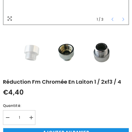
1
/
3
Réduction Fm Chromée En Laiton 1 / 2xf3 / 4
€4,40
Quantité:
Réduire
Augmenter
la
la
quantité
quantité