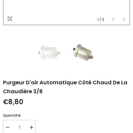
1
/
2
Purgeur D'air Automatique Côté Chaud De La
Chaudière 3/8
€8,80
Quantité:
Réduire
Augmenter