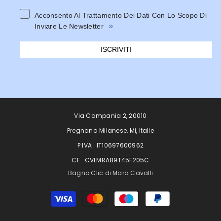
Acconsento Al Trattamento Dei Dati Con Lo Scopo Di
»
Inviare Le Newsletter
ISCRIVITI
Via Campania 2, 20010
Pregnana Milanese, Mi, Italie
P.IVA : IT10697600962
CF : CVLMRA89T45F205C
Bagno Clic di Mara Cavalli
Moyens
de
paiement