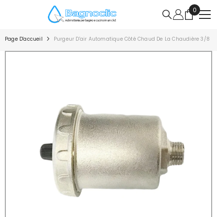
IGNORER ET PASSER AU CONTENU
0
0
article
Page D'accueil
Purgeur D'air Automatique Côté Chaud De La Chaudière 3/8