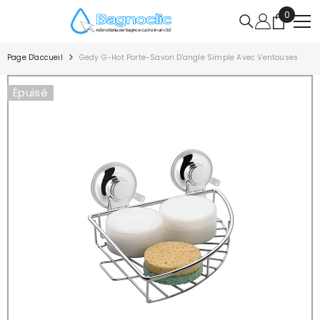
IGNORER ET PASSER AU CONTENU
0
0
article
Page D'accueil
Gedy G-Hot Porte-Savon D'angle Simple Avec Ventouses
Épuisé