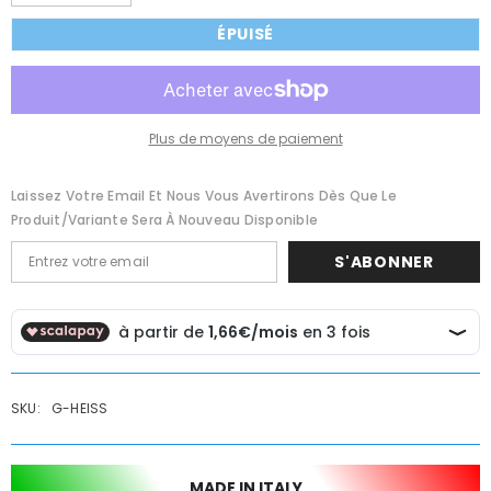
la
la
quantité
quantité
ÉPUISÉ
de
de
Gedy
Gedy
G-
G-
Hot
Hot
porte-
porte-
savon
savon
d&#39;angle
d&#39;angle
Plus de moyens de paiement
simple
simple
avec
avec
ventouses
ventouses
Laissez Votre Email Et Nous Vous Avertirons Dès Que Le
Produit/variante Sera À Nouveau Disponible
S'ABONNER
SKU:
G-HEISS
MADE IN ITALY