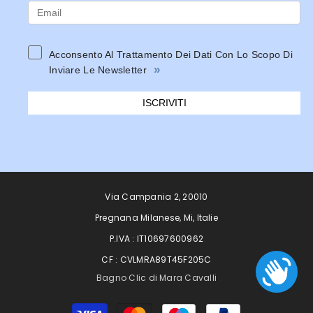
Acconsento Al Trattamento Dei Dati Con Lo Scopo Di
»
Inviare Le Newsletter
ISCRIVITI
Via Campania 2, 20010
Pregnana Milanese, Mi, Italie
P.IVA : IT10697600962
CF : CVLMRA89T45F205C
Bagno Clic di Mara Cavalli
Moyens