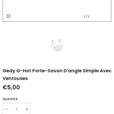
1
/
1
Gedy G-Hot Porte-Savon D'angle Simple Avec
Ventouses
€5,00
Quantité:
Réduire
Augmenter