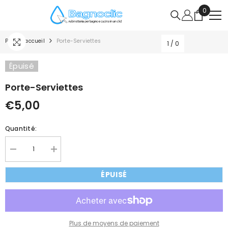
IGNORER ET PASSER AU CONTENU
0
0
article
Page D'accueil
Porte-Serviettes
1
/
0
Épuisé
Porte-Serviettes
€5,00
Quantité:
Réduire
Augmenter
la
la
quantité
quantité
ÉPUISÉ
de
de
Porte-
Porte-
serviettes
serviettes
Plus de moyens de paiement