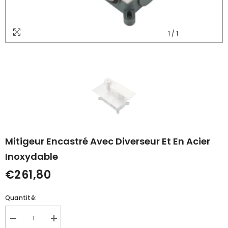
1
/
1
Mitigeur Encastré Avec Diverseur Et En Acier
Inoxydable
€261,80
Quantité:
Réduire
Augmenter