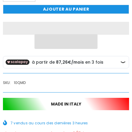
la
la
quantité
quantité
AJOUTER AU PANIER
de
de
Mitigeur
Mitigeur
encastré
encastré
avec
avec
diverseur
diverseur
et
et
en
en
acier
acier
inoxydable
inoxydable
SKU:
10QMD
MADE IN ITALY
7
vendus au cours des dernières
3
heures