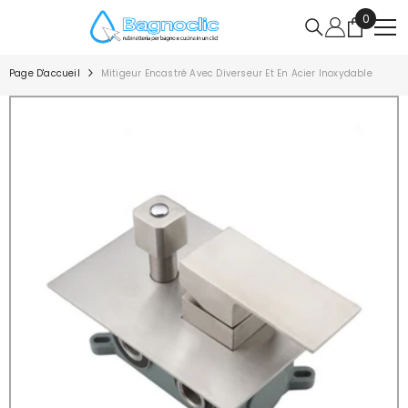
IGNORER ET PASSER AU CONTENU
0
0
article
Page D'accueil
Mitigeur Encastré Avec Diverseur Et En Acier Inoxydable