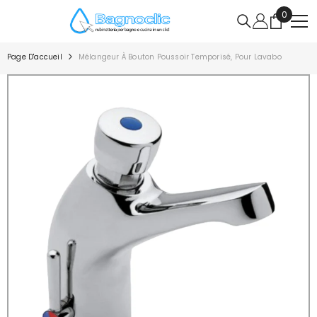
IGNORER ET PASSER AU CONTENU
0
0
article
Page D'accueil
Mélangeur À Bouton Poussoir Temporisé, Pour Lavabo