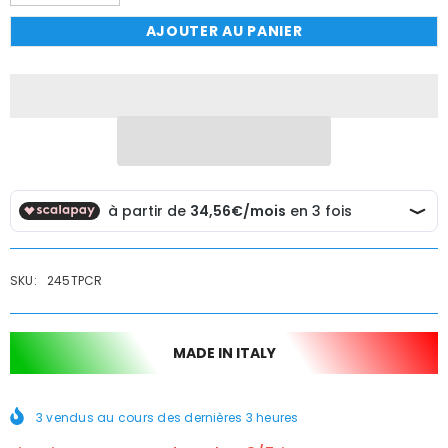
la
la
quantité
quantité
AJOUTER AU PANIER
de
de
Mélangeur
Mélangeur
à
à
bouton
bouton
poussoir
poussoir
temporisé,
temporisé,
pour
pour
lavabo
lavabo
SKU:
245TPCR
MADE IN ITALY
3
vendus au cours des dernières
3
heures