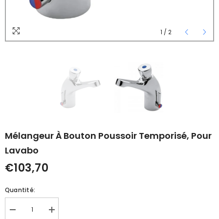
1
/
2
Mélangeur À Bouton Poussoir Temporisé, Pour
Lavabo
€103,70
Quantité:
Réduire
Augmenter