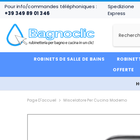
IGNORER ET PASSER AU CONTENU
Pour info/commandes téléphoniques :
Spedizione
+39 349 89 01 346
Express
ROBINETS DE SALLE DE BAINS
ROBINETT
OFFERTE
H
Page D'accueil
Miscelatore Per Cucina Moderno