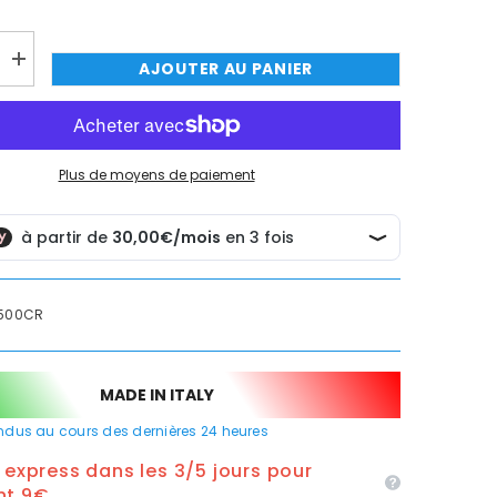
Augmenter
AJOUTER AU PANIER
TER MAINTENANT
TER MAINTENANT
TER MAINTENANT
TER MAINTENANT
la
quantité
de
e
Miscelatore
per
cucina
Plus de moyens de paiement
moderno
500CR
MADE IN ITALY
dus au cours des dernières
24
heures
n express dans les 3/5 jours pour
nt 9€