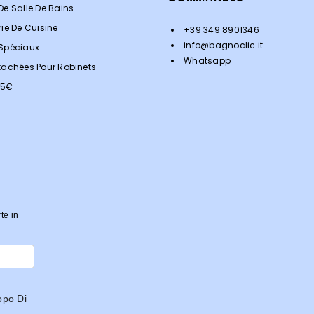
De Salle De Bains
rie De Cuisine
+39 349 8901346
info@bagnoclic.it
 Spéciaux
Whatsapp
tachées Pour Robinets
<5€
rte in
opo Di