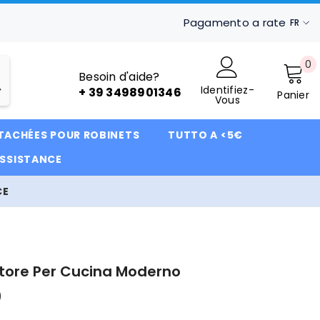
Pagamento a rate
FR
IT
0
0
FR
Besoin d'aide?
ar
Identifiez-
DE
+ 39 3498901346
Panier
Vous
ÉTACHÉES POUR ROBINETS
TUTTO A <5€
ASSISTANCE
CE
tore Per Cucina Moderno
0