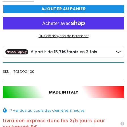
la
la
quantité
quantité
AJOUTER AU PANIER
de
de
Mitigeur
Mitigeur
de
de
douche
douche
encastré
encastré
avec
avec
inverseur
inverseur
Plus de moyens de paiement
complet
complet
moderne
moderne
SKU:
TCLDOC430
MADE IN ITALY
7
vendus au cours des dernières
3
heures
Livraison express dans les 3/5 jours pour
seulement 9€