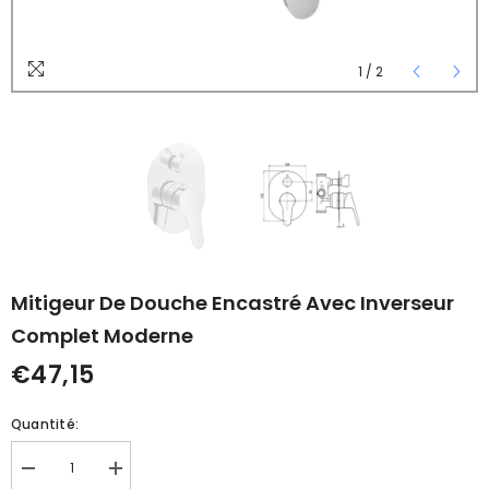
1
/
2
Mitigeur De Douche Encastré Avec Inverseur
Complet Moderne
€47,15
Quantité:
Réduire
Augmenter