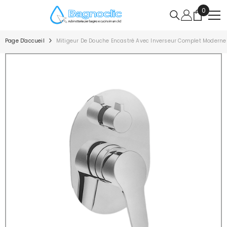
IGNORER ET PASSER AU CONTENU
0
0
article
Page D'accueil
Mitigeur De Douche Encastré Avec Inverseur Complet Moderne