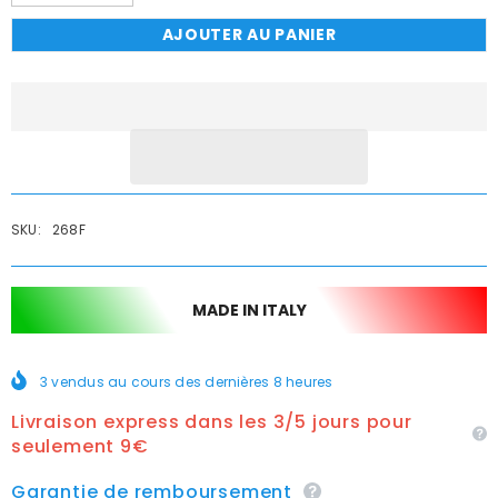
la
la
quantité
quantité
AJOUTER AU PANIER
de
de
MAMELON
MAMELON
ÉGAL
ÉGAL
LAITON
LAITON
MÂLE-
MÂLE-
MÂLE
MÂLE
À
À
VISSER
VISSER
3/8
3/8
mx
mx
1
1
/
/
SKU:
268F
2f
2f
x
x
10
10
en
en
laiton
laiton
MADE IN ITALY
3
vendus au cours des dernières
8
heures
Livraison express dans les 3/5 jours pour
seulement 9€
Garantie de remboursement