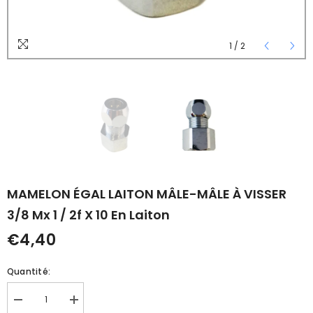
1
/
2
MAMELON ÉGAL LAITON MÂLE-MÂLE À VISSER
3/8 Mx 1 / 2f X 10 En Laiton
€4,40
Quantité:
Réduire
Augmenter