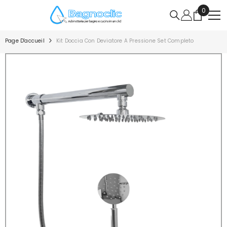
IGNORER ET PASSER AU CONTENU
0
0
article
Page D'accueil
Kit Doccia Con Deviatore A Pressione Set Completo