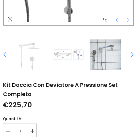
1
/
5
Kit Doccia Con Deviatore A Pressione Set
Completo
€225,70
Quantité:
Réduire
Augmenter