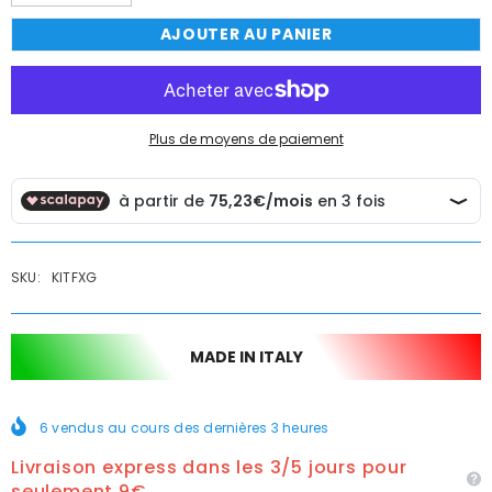
la
la
quantité
quantité
AJOUTER AU PANIER
de
de
Kit
Kit
doccia
doccia
con
con
deviatore
deviatore
a
a
pressione
pressione
Plus de moyens de paiement
set
set
completo
completo
SKU:
KITFXG
MADE IN ITALY
6
vendus au cours des dernières
3
heures
Livraison express dans les 3/5 jours pour
seulement 9€