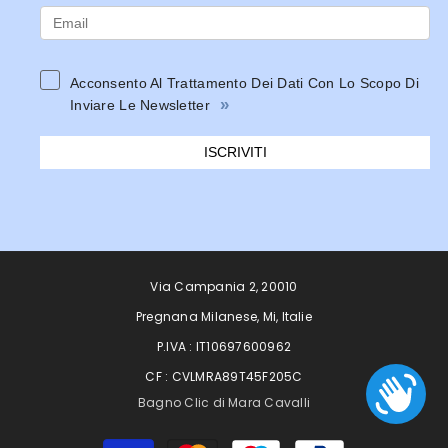
Acconsento Al Trattamento Dei Dati Con Lo Scopo Di
»
Inviare Le Newsletter
ISCRIVITI
Via Campania 2, 20010
Pregnana Milanese, Mi, Italie
P.IVA : IT10697600962
CF : CVLMRA89T45F205C
Bagno Clic di Mara Cavalli
Moyens