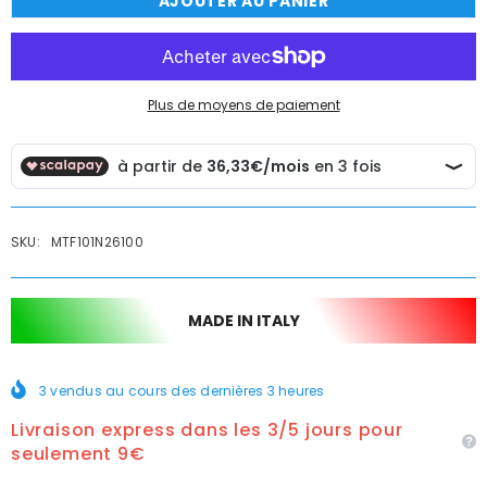
AJOUTER AU PANIER
de
de
Kit
Kit
complet
complet
de
de
douche
douche
design
design
rond
rond
Plus de moyens de paiement
SKU:
MTF101N26100
MADE IN ITALY
3
vendus au cours des dernières
3
heures
Livraison express dans les 3/5 jours pour
seulement 9€