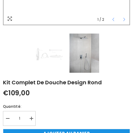
1
/
2
Kit Complet De Douche Design Rond
€109,00
Quantité:
Réduire
Augmenter
la
la
quantité
quantité