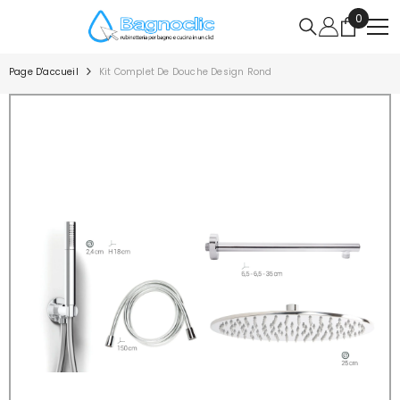
IGNORER ET PASSER AU CONTENU
0
0
article
Page D'accueil
Kit Complet De Douche Design Rond