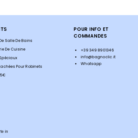
ITS
POUR INFO ET
COMMANDES
De Salle De Bains
rie De Cuisine
+39 349 8901346
info@bagnoclic.it
 Spéciaux
Whatsapp
tachées Pour Robinets
<5€
rte in