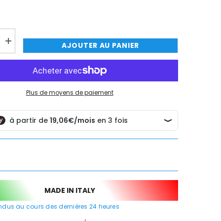
TER MAINTENANT
TER MAINTENANT
TER MAINTENANT
TER MAINTENANT
Augmenter
AJOUTER AU PANIER
la
quantité
de
Kit
de
toilette
Plus de moyens de paiement
en
laiton
avec
robinet
rture/fermeture
d&#39;ouverture/fermeture
MADE IN ITALY
dus au cours des dernières
24
heures