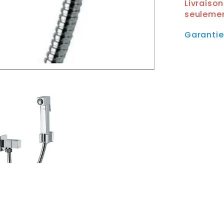
Livraiso
seuleme
Garanti