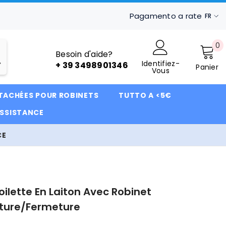
Pagamento a rate
FR
IT
0
0
FR
Besoin d'aide?
ar
Identifiez-
DE
+ 39 3498901346
Panier
Vous
ÉTACHÉES POUR ROBINETS
TUTTO A <5€
ASSISTANCE
CE
Toilette En Laiton Avec Robinet
rture/fermeture
0