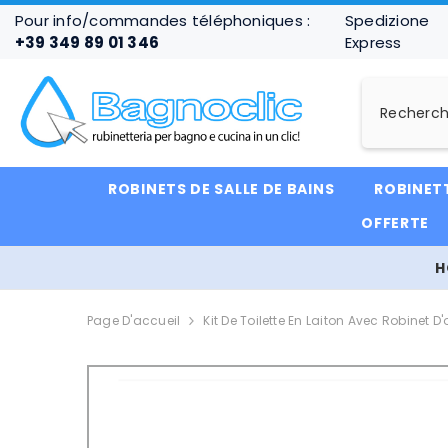
IGNORER ET PASSER AU CONTENU
Pour info/commandes téléphoniques :
Spedizione
+39 349 89 01 346
Express
ROBINETS DE SALLE DE BAINS
ROBINETT
OFFERTE
H
Page D'accueil
Kit De Toilette En Laiton Avec Robinet 