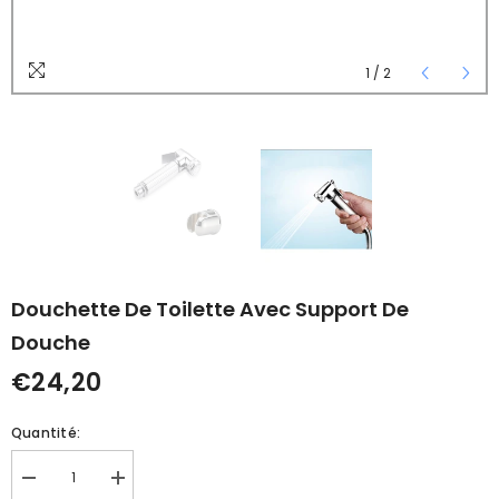
1
/
2
Douchette De Toilette Avec Support De
Douche
€24,20
Quantité:
Réduire
Augmenter