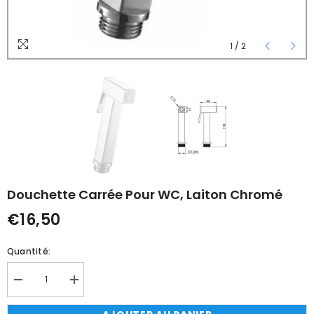
1
/
2
Douchette Carrée Pour WC, Laiton Chromé
€16,50
Quantité:
Réduire
Augmenter
la
la
quantité
quantité