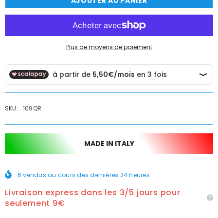
AJOUTER AU PANIER
de
de
Douchette
Douchette
carrée
carrée
pour
pour
WC,
WC,
laiton
laiton
chromé
chromé
Plus de moyens de paiement
SKU:
109QR
MADE IN ITALY
6
vendus au cours des dernières
24
heures
Livraison express dans les 3/5 jours pour
seulement 9€