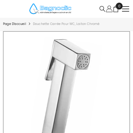
IGNORER ET PASSER AU CONTENU
0
0
article
Page D'accueil
Douchette Carrée Pour WC, Laiton Chromé