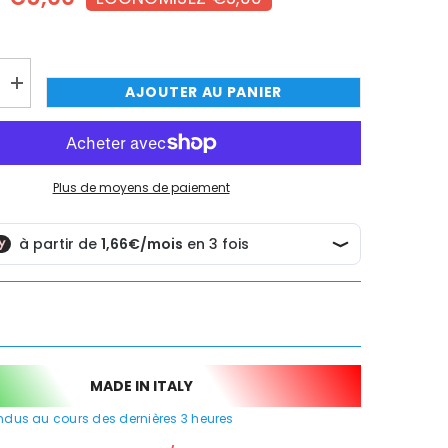
TER MAINTENANT
TER MAINTENANT
TER MAINTENANT
TER MAINTENANT
Augmenter
AJOUTER AU PANIER
la
quantité
de
r
Distributeur
e
automatique
de
Plus de moyens de paiement
savon
mural
avec
e
photocellule
MADE IN ITALY
dus au cours des dernières
3
heures