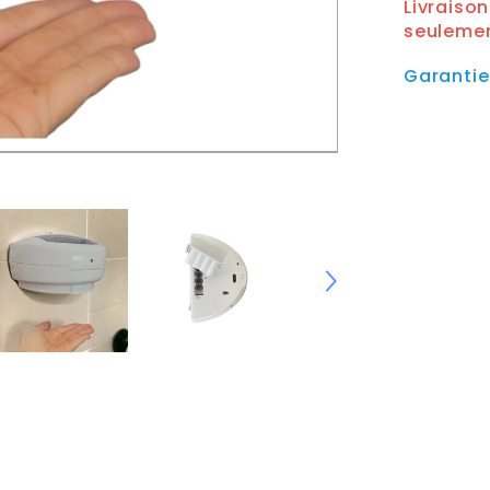
Livraiso
seuleme
Garanti