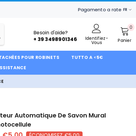
Pagamento a rate
FR
IT
0
0
FR
Besoin d'aide?
ar
Identifiez-
DE
+ 39 3498901346
Panier
Vous
ÉTACHÉES POUR ROBINETS
TUTTO A <5€
ASSISTANCE
CE
uteur Automatique De Savon Mural
otocellule
€5,00
ÉCONOMISEZ €5,00