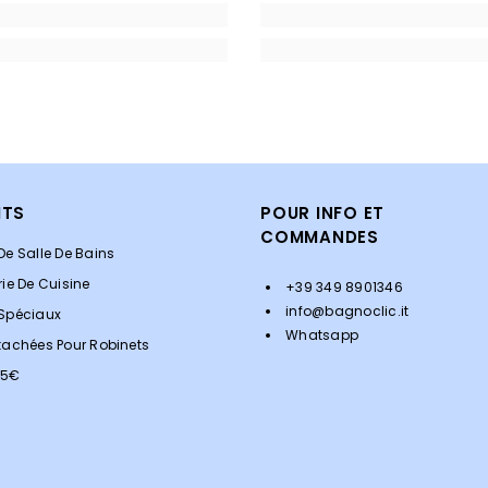
ITS
POUR INFO ET
COMMANDES
De Salle De Bains
rie De Cuisine
+39 349 8901346
info@bagnoclic.it
 Spéciaux
Whatsapp
tachées Pour Robinets
<5€