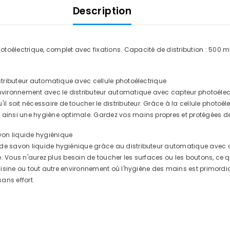
Description
oélectrique, complet avec fixations. Capacité de distribution : 500 ml 
istributeur automatique avec cellule photoélectrique
environnement avec le distributeur automatique avec capteur photoélect
soit nécessaire de toucher le distributeur. Grâce à la cellule photoélec
 ainsi une hygiène optimale. Gardez vos mains propres et protégées de m
von liquide hygiénique
de savon liquide hygiénique grâce au distributeur automatique avec cap
ste. Vous n'aurez plus besoin de toucher les surfaces ou les boutons, ce 
uisine ou tout autre environnement où l'hygiène des mains est primordiale.
ans effort.