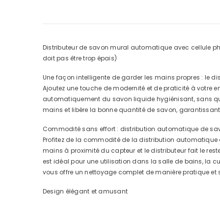
Distributeur de savon mural automatique avec cellule phot
doit pas être trop épais)
Une façon intelligente de garder les mains propres : le d
Ajoutez une touche de modernité et de praticité à votre 
automatiquement du savon liquide hygiénisant, sans qu'il 
mains et libère la bonne quantité de savon, garantissant
Commodité sans effort : distribution automatique de sa
Profitez de la commodité de la distribution automatique 
mains à proximité du capteur et le distributeur fait le re
est idéal pour une utilisation dans la salle de bains, la c
vous offre un nettoyage complet de manière pratique et s
Design élégant et amusant