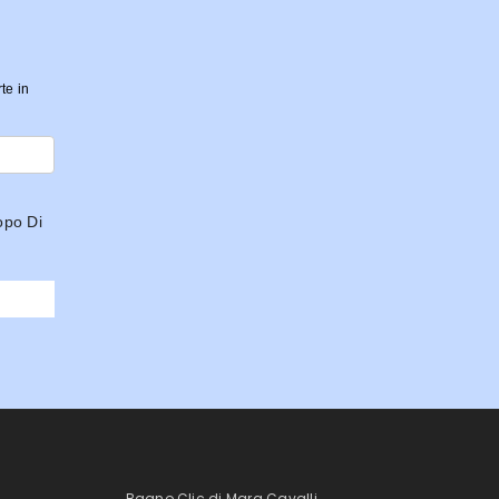
rte in
opo Di
Bagno Clic di Mara Cavalli