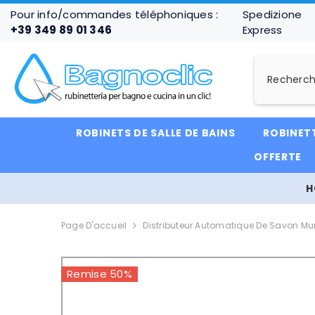
IGNORER ET PASSER AU CONTENU
Pour info/commandes téléphoniques :
Spedizione
+39 349 89 01 346
Express
ROBINETS DE SALLE DE BAINS
ROBINETT
OFFERTE
H
Page D'accueil
Distributeur Automatique De Savon Mur
Remise 50%