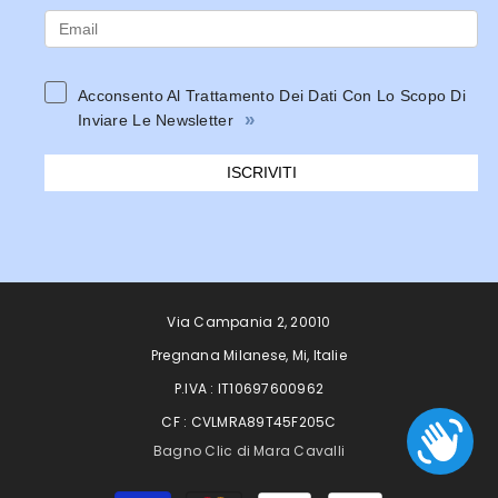
Acconsento Al Trattamento Dei Dati Con Lo Scopo Di
»
Inviare Le Newsletter
ISCRIVITI
Via Campania 2, 20010
Pregnana Milanese, Mi, Italie
P.IVA : IT10697600962
CF : CVLMRA89T45F205C
Bagno Clic di Mara Cavalli
Moyens