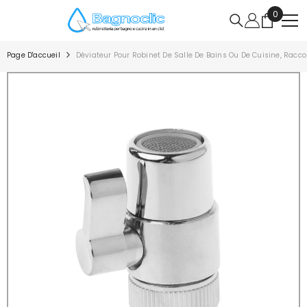
IGNORER ET PASSER AU CONTENU
0
0
article
Page D'accueil
Déviateur Pour Robinet De Salle De Bains Ou De Cuisine, Racc