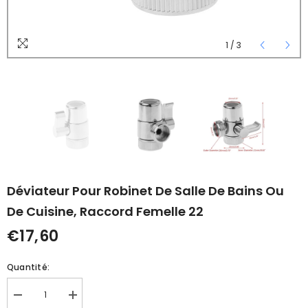
1
/
3
Déviateur Pour Robinet De Salle De Bains Ou
De Cuisine, Raccord Femelle 22
€17,60
Quantité:
Réduire
Augmenter