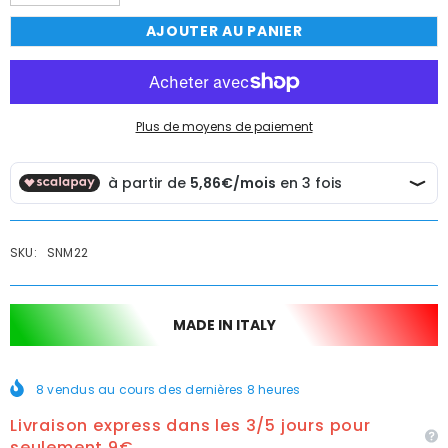
la
la
quantité
quantité
AJOUTER AU PANIER
de
de
Déviateur
Déviateur
pour
pour
robinet
robinet
de
de
salle
salle
de
de
Plus de moyens de paiement
bains
bains
ou
ou
de
de
cuisine,
cuisine,
raccord
raccord
femelle
femelle
22
22
SKU:
SNM22
MADE IN ITALY
8
vendus au cours des dernières
8
heures
Livraison express dans les 3/5 jours pour
seulement 9€