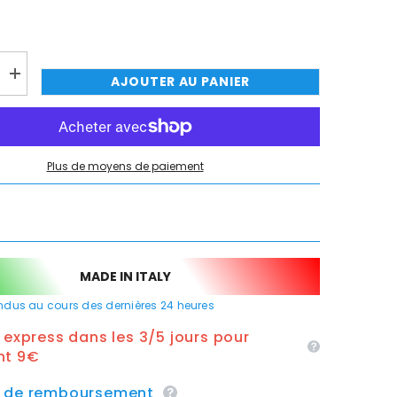
TER MAINTENANT
TER MAINTENANT
TER MAINTENANT
TER MAINTENANT
Augmenter
AJOUTER AU PANIER
la
quantité
de
Bouchon
pour
évier,
Plus de moyens de paiement
nt
égouttement
diamètre
40
sans
chaîne
MADE IN ITALY
dus au cours des dernières
24
heures
n express dans les 3/5 jours pour
nt 9€
e de remboursement