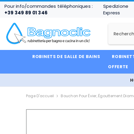
IGNORER ET PASSER AU CONTENU
Pour info/commandes téléphoniques :
Spedizione
+39 349 89 01 346
Express
ROBINETS DE SALLE DE BAINS
ROBINETT
OFFERTE
H
Page D'accueil
Bouchon Pour Évier, Égouttement Diam