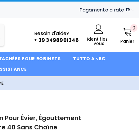
Pagamento a rate
FR
IT
0
0
FR
Besoin d'aide?
ar
Identifiez-
DE
+ 39 3498901346
Panier
Vous
ÉTACHÉES POUR ROBINETS
TUTTO A <5€
ASSISTANCE
CE
 Pour Évier, Égouttement
re 40 Sans Chaîne