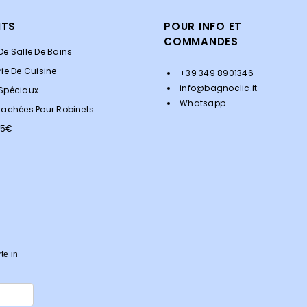
ITS
POUR INFO ET
COMMANDES
De Salle De Bains
rie De Cuisine
+39 349 8901346
info@bagnoclic.it
 Spéciaux
Whatsapp
tachées Pour Robinets
<5€
rte in