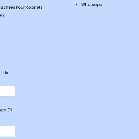
Whatsapp
tachées Pour Robinets
<5€
rte in
opo Di