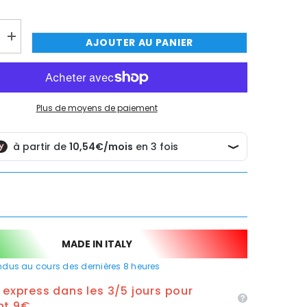
Augmenter
AJOUTER AU PANIER
TER MAINTENANT
TER MAINTENANT
TER MAINTENANT
TER MAINTENANT
la
quantité
de
Bec
pivotant
à
Plus de moyens de paiement
parapluie
en
laiton
MADE IN ITALY
dus au cours des dernières
8
heures
n express dans les 3/5 jours pour
nt 9€