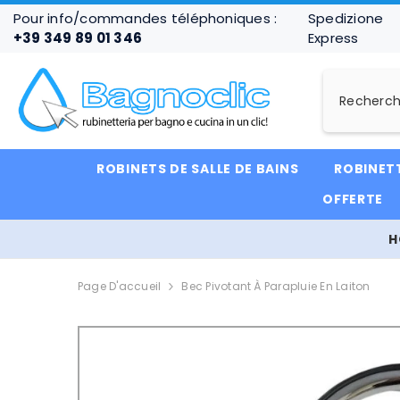
IGNORER ET PASSER AU CONTENU
Pour info/commandes téléphoniques :
Spedizione
+39 349 89 01 346
Express
ROBINETS DE SALLE DE BAINS
ROBINETT
OFFERTE
H
Page D'accueil
Bec Pivotant À Parapluie En Laiton