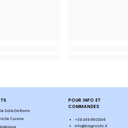
ITS
POUR INFO ET
COMMANDES
De Salle De Bains
rie De Cuisine
+39 349 8901346
info@bagnoclic.it
 Spéciaux