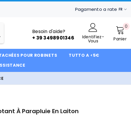
Pagamento a rate
FR
IT
0
0
FR
Besoin d'aide?
ar
Identifiez-
DE
+ 39 3498901346
Panier
Vous
ÉTACHÉES POUR ROBINETS
TUTTO A <5€
ASSISTANCE
CE
otant À Parapluie En Laiton