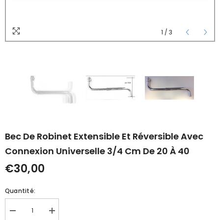
1
/
3
Bec De Robinet Extensible Et Réversible Avec
Connexion Universelle 3/4 Cm De 20 À 40
€30,00
Quantité:
Réduire
Augmenter