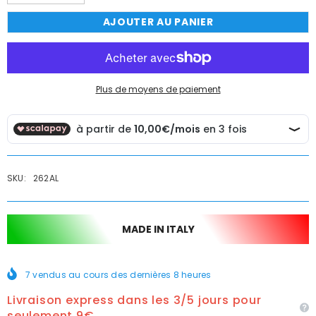
la
la
quantité
quantité
AJOUTER AU PANIER
de
de
Bec
Bec
de
de
robinet
robinet
extensible
extensible
et
et
réversible
réversible
Plus de moyens de paiement
avec
avec
connexion
connexion
universelle
universelle
3/4
3/4
cm
cm
de
de
20
20
à
à
SKU:
262AL
40
40
MADE IN ITALY
7
vendus au cours des dernières
8
heures
Livraison express dans les 3/5 jours pour
seulement 9€