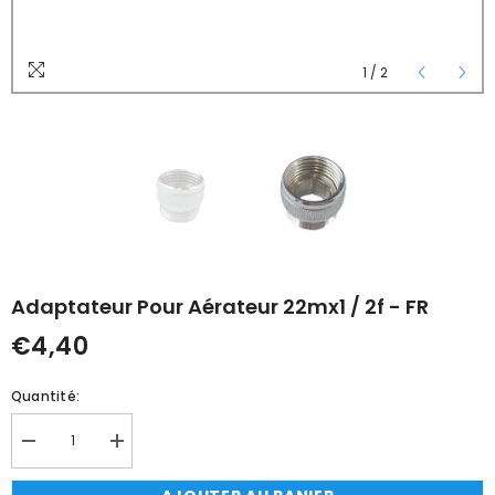
1
/
2
Adaptateur Pour Aérateur 22mx1 / 2f - FR
€4,40
Quantité:
Réduire
Augmenter
la
la
quantité
quantité