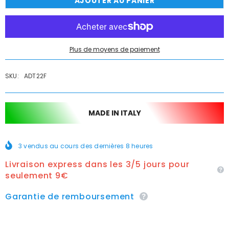
AJOUTER AU PANIER
de
de
Adaptateur
Adaptateur
pour
pour
aérateur
aérateur
22mx1
22mx1
/
/
2f
2f
Plus de moyens de paiement
-
-
FR
FR
SKU:
ADT22F
MADE IN ITALY
3
vendus au cours des dernières
8
heures
Livraison express dans les 3/5 jours pour
seulement 9€
Garantie de remboursement