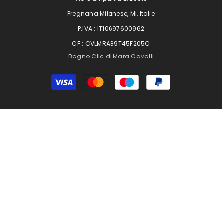
Pregnana Milanese, Mi, Italie
P.IVA : IT10697600962
CF : CVLMRA89T45F205C
Bagno Clic di Mara Cavalli
Moyens
de
paiement