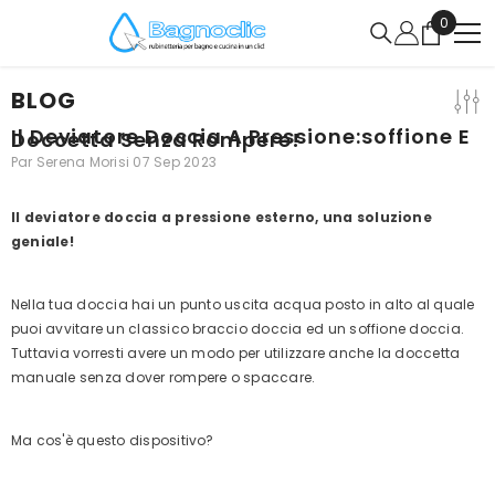
IGNORER ET PASSER AU CONTENU
0
0
article
BLOG
Il Deviatore Doccia A Pressione:soffione E
Doccetta Senza Rompere!
Par
Serena Morisi
07 Sep 2023
Il deviatore doccia a pressione esterno, una soluzione
geniale!
Nella tua doccia hai un punto uscita acqua posto in alto al quale
puoi avvitare un classico braccio doccia ed un soffione doccia.
Tuttavia vorresti avere un modo per utilizzare anche la doccetta
manuale senza dover rompere o spaccare.
Ma cos'è questo dispositivo?