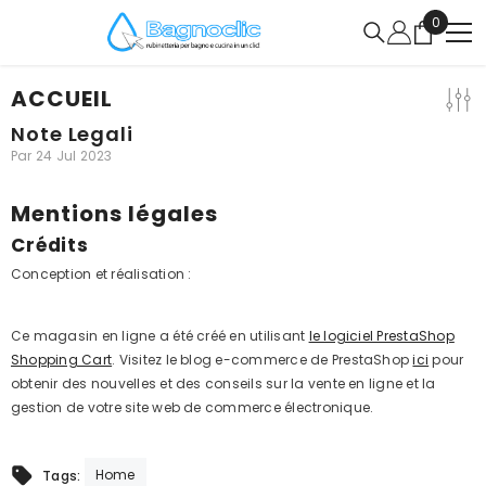
IGNORER ET PASSER AU CONTENU
0
0
article
ACCUEIL
Note Legali
Par
24 Jul 2023
Mentions légales
Crédits
Conception et réalisation :
Ce magasin en ligne a été créé en utilisant
le logiciel PrestaShop
Shopping Cart
. Visitez le blog e-commerce de PrestaShop
ici
pour
obtenir des nouvelles et des conseils sur la vente en ligne et la
gestion de votre site web de commerce électronique.
Home
Tags: