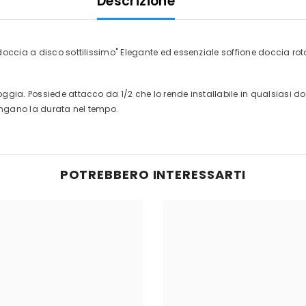
Descrizione
doccia a disco sottilissimo" Elegante ed essenziale soffione doccia ro
ia. Possiede attacco da 1/2 che lo rende installabile in qualsiasi doccia 
lungano la durata nel tempo.
POTREBBERO INTERESSARTI