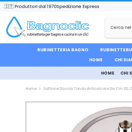
VAI DIRETTAMENTE AI CONTENUTI
🇮🇹 Produttori dal 1970
Spedizione Express
RUBINETTERIA BAGNO
RUBINETTERI
HOME
CHI SI
HOME
CHI 
Home
Soffione Doccia Tondo Anticalcare Da Cm 30, 