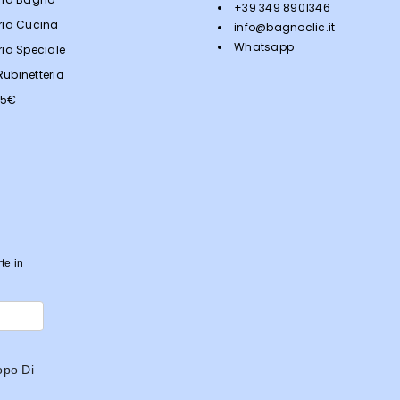
+39 349 8901346
ria Cucina
info@bagnoclic.it
Whatsapp
ria Speciale
ubinetteria
<5€
rte in
opo Di