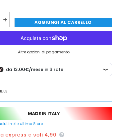
QUISTARE ORA
QUISTARE ORA
QUISTARE ORA
QUISTARE ORA
Aumenta
AGGIUNGI AL CARRELLO
quantità
per
Soffione
doccia
tondo
anticalcare
Altre opzioni di pagamento
da
cm
30,
doccia
a
pioggia
1DL3
MADE IN ITALY
duti nelle ultime
8
ore
 express a soli 4,90