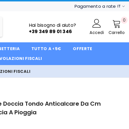
Pagamento a rate
IT
IT
0
0
FR
Hai bisogno di aiuto?
ar
+39 349 89 01 346
Accedi
Carrello
DE
NETTERIA
TUTTO A <5€
OFFERTE
VOLAZIONI FISCALI
IONI FISCALI
e Doccia Tondo Anticalcare Da Cm
cia A Pioggia
0