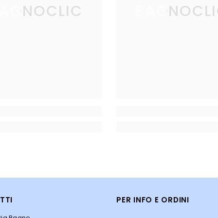
AGNOCLIC
BAGNOCL
TTI
PER INFO E ORDINI
eria Bagno