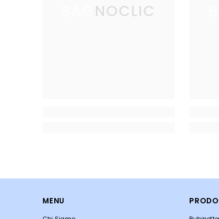
BAGNOCLIC
B
MENU
PRODO
Chi Siamo
Rubinett