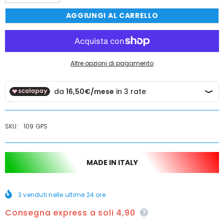
quantità
quantità
per
per
AGGIUNGI AL CARRELLO
Set
Set
idroscopino
idroscopino
doccetta
doccetta
bidet
bidet
vintage
vintage
epoca
epoca
flessibile
flessibile
Altre opzioni di pagamento
120
120
cm
cm
SKU:
109 GPS
MADE IN ITALY
3
venduti nelle ultime
24
ore
Consegna express a soli 4,90