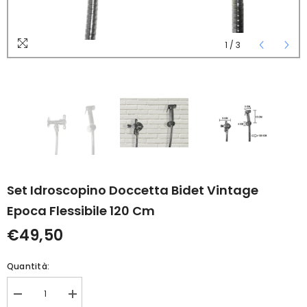
1
/
3
Set Idroscopino Doccetta Bidet Vintage
Epoca Flessibile 120 Cm
€49,50
Quantità:
Diminuisci
Aumenta