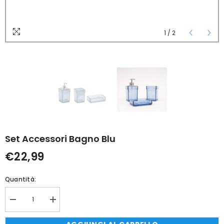
1
/
2
Set Accessori Bagno Blu
€22,99
Quantità:
Diminuisci
Aumenta
quantità
quantità
per
per