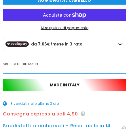
AGGIUNGI AL CARRELLO
Set
Set
accessori
accessori
bagno
bagno
blu
blu
Altre opzioni di pagamento
SKU:
MTF101H45513
MADE IN ITALY
8
venduti nelle ultime
3
ore
Consegna express a soli 4,90
Soddisfatti o rimborsati - Reso facile in 14