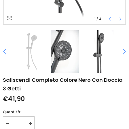
1
/
4
Saliscendi Completo Colore Nero Con Doccia
3 Getti
€41,90
Quantità:
Diminuisci
Aumenta