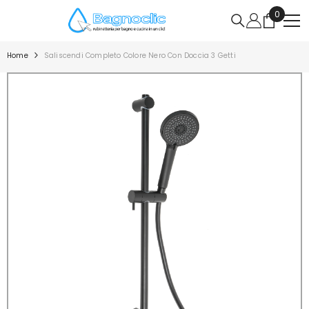
VAI DIRETTAMENTE AI CONTENUTI
0
0
articoli
Home
Saliscendi Completo Colore Nero Con Doccia 3 Getti