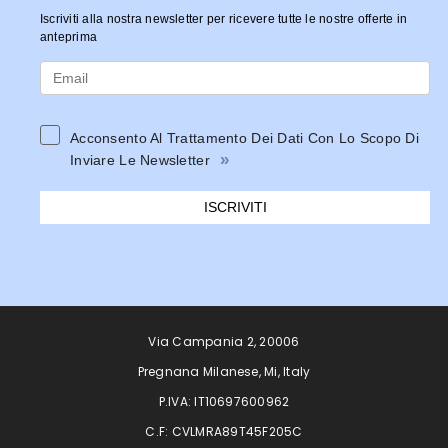
Iscriviti alla nostra newsletter per ricevere tutte le nostre offerte in
anteprima
Acconsento Al Trattamento Dei Dati Con Lo Scopo Di
»
Inviare Le Newsletter
ISCRIVITI
Via Campania 2, 20006
Pregnana Milanese, Mi, Italy
P.IVA: IT10697600962
C.F: CVLMRA89T45F205C