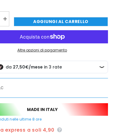
QUISTARE ORA
QUISTARE ORA
QUISTARE ORA
QUISTARE ORA
Aumenta
AGGIUNGI AL CARRELLO
quantità
per
Rubinetto
e
miscelatore
estrabile
con
Altre opzioni di pagamento
leva
clinica
e
doccetta
multigetto
LC
MADE IN ITALY
duti nelle ultime
8
ore
 express a soli 4,90