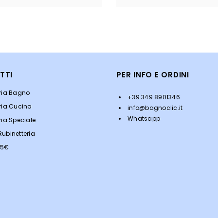
TTI
PER INFO E ORDINI
eria Bagno
+39 349 8901346
ria Cucina
info@bagnoclic.it
Whatsapp
ria Speciale
ubinetteria
<5€