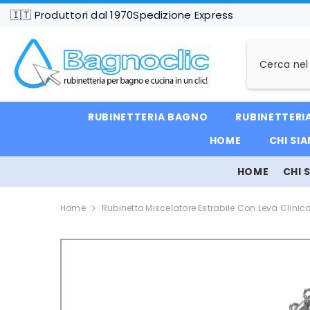
VAI DIRETTAMENTE AI CONTENUTI
🇮🇹 Produttori dal 1970
Spedizione Express
RUBINETTERIA BAGNO
RUBINETTERI
HOME
CHI SI
HOME
CHI 
Home
Rubinetto Miscelatore Estrabile Con Leva Clinic