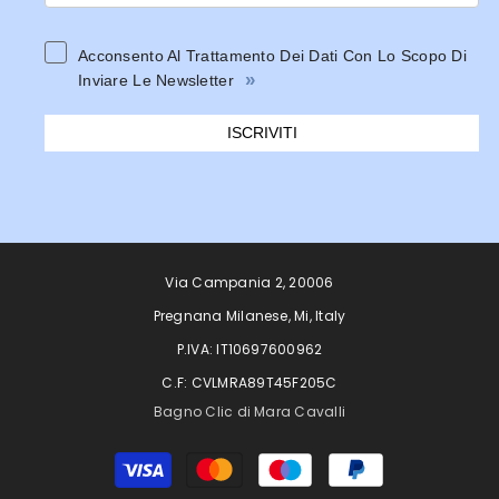
Acconsento Al Trattamento Dei Dati Con Lo Scopo Di
»
Inviare Le Newsletter
ISCRIVITI
Via Campania 2, 20006
Pregnana Milanese, Mi, Italy
P.IVA: IT10697600962
C.F: CVLMRA89T45F205C
Bagno Clic di Mara Cavalli
Metodi
di