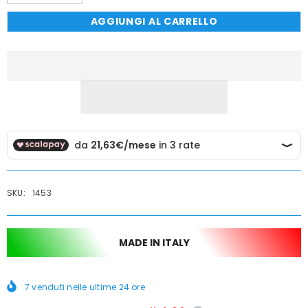
quantità
quantità
per
per
AGGIUNGI AL CARRELLO
Rubinetto
Rubinetto
Cucina
Cucina
A
A
Parete
Parete
Con
Con
Maniglie
Maniglie
Nere
Nere
E
E
Canna
Canna
Allungabile
Allungabile
SKU:
1453
MADE IN ITALY
7
venduti nelle ultime
24
ore