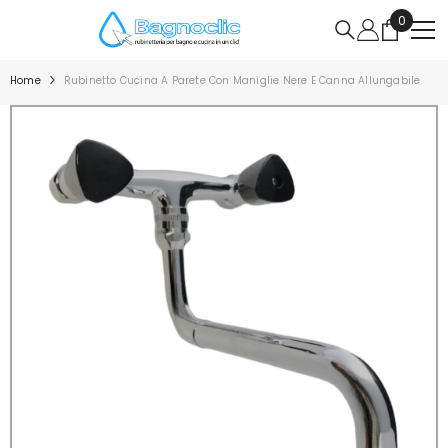
VAI DIRETTAMENTE AI CONTENUTI
0
0
articoli
Home
Rubinetto Cucina A Parete Con Maniglie Nere E Canna Allungabile