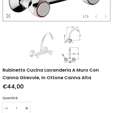
1
/
2
Rubinetto Cucina Lavanderia A Muro Con
Canna Girevole, In Ottone Canna Alta
€44,00
Quantità:
Diminuisci
Aumenta