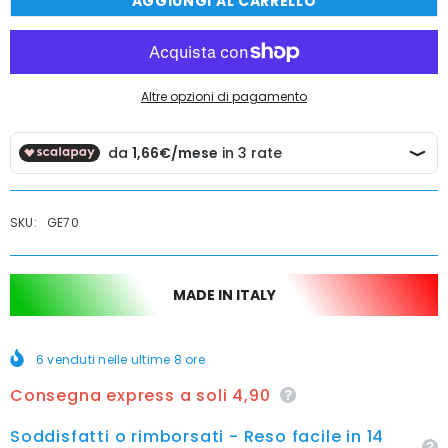
AGGIUNGI AL CARRELLO
Portasalviette
Portasalviette
ad
ad
anello
anello
in
in
ottone
ottone
cromato
cromato
Altre opzioni di pagamento
SKU:
GE70
MADE IN ITALY
6
venduti nelle ultime
8
ore
Consegna express a soli 4,90
Soddisfatti o rimborsati - Reso facile in 14