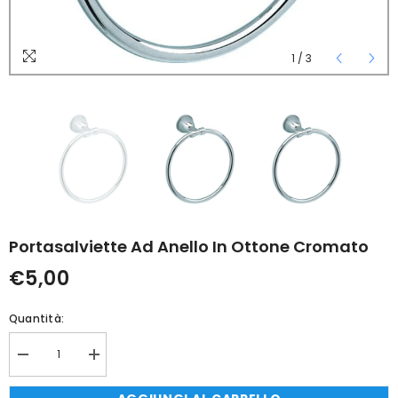
1
/
3
Portasalviette Ad Anello In Ottone Cromato
€5,00
Quantità:
Diminuisci
Aumenta
quantità
quantità
per
per