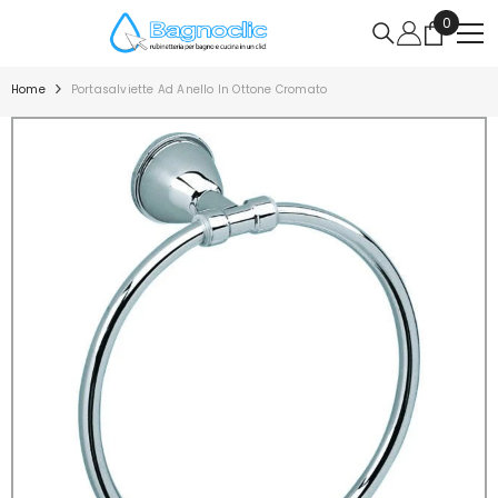
VAI DIRETTAMENTE AI CONTENUTI
0
0
articoli
Home
Portasalviette Ad Anello In Ottone Cromato