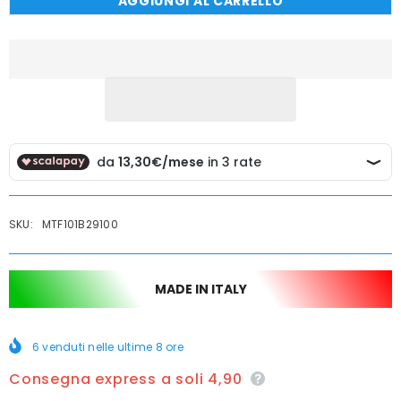
AGGIUNGI AL CARRELLO
Porta
Porta
scopino
scopino
da
da
parete
parete
SKU:
MTF101B29100
MADE IN ITALY
6
venduti nelle ultime
8
ore
Consegna express a soli 4,90