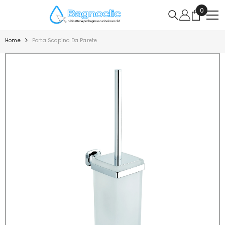
VAI DIRETTAMENTE AI CONTENUTI
0
0
articoli
Home
Porta Scopino Da Parete