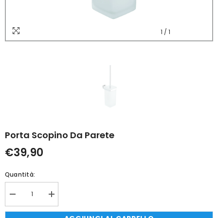
1
/
1
Porta Scopino Da Parete
€39,90
Quantità:
Diminuisci
Aumenta
quantità
quantità
per
per