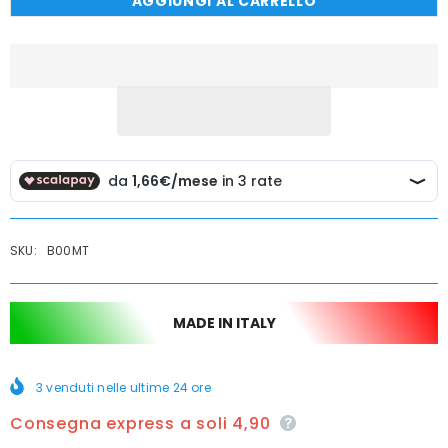
AGGIUNGI AL CARRELLO
PORTA
PORTA
SAPONE
SAPONE
ACCIAIO
ACCIAIO
CROMATO
CROMATO
E
E
ABS
ABS
SKU:
B00MT
MADE IN ITALY
3
venduti nelle ultime
24
ore
Consegna express a soli 4,90