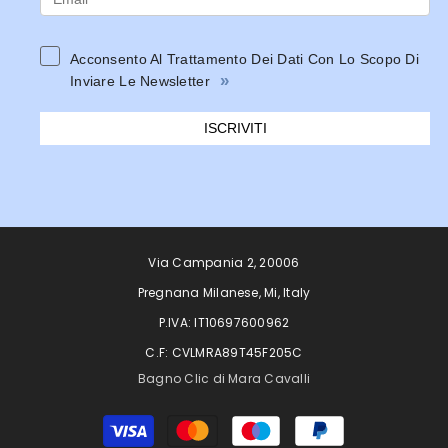
Acconsento Al Trattamento Dei Dati Con Lo Scopo Di
»
Inviare Le Newsletter
ISCRIVITI
Via Campania 2, 20006
Pregnana Milanese, Mi, Italy
P.IVA: IT10697600962
C.F: CVLMRA89T45F205C
Bagno Clic di Mara Cavalli
Metodi
di