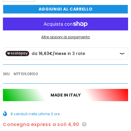
quantità
quantità
per
per
AGGIUNGI AL CARRELLO
PIANTANA
PIANTANA
MULTIFUNZIONE
MULTIFUNZIONE
PORTA
PORTA
ASCIUGAMANI
ASCIUGAMANI
Altre opzioni di pagamento
SKU:
MTF101L08100
MADE IN ITALY
8
venduti nelle ultime
3
ore
Consegna express a soli 4,90