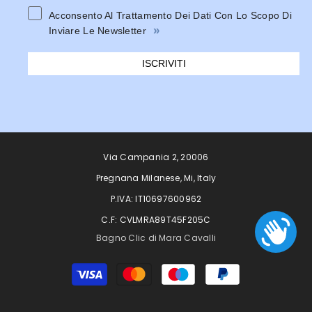
Acconsento Al Trattamento Dei Dati Con Lo Scopo Di
»
Inviare Le Newsletter
ISCRIVITI
Via Campania 2, 20006
Pregnana Milanese, Mi, Italy
P.IVA: IT10697600962
C.F: CVLMRA89T45F205C
Bagno Clic di Mara Cavalli
Metodi
di
pagamento