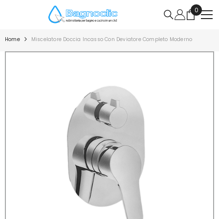
VAI DIRETTAMENTE AI CONTENUTI
0
0
articoli
Home
Miscelatore Doccia Incasso Con Deviatore Completo Moderno