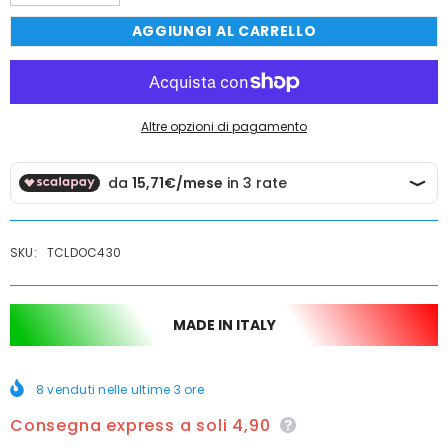
quantità
quantità
per
per
AGGIUNGI AL CARRELLO
Miscelatore
Miscelatore
doccia
doccia
incasso
incasso
con
con
deviatore
deviatore
completo
completo
moderno
moderno
Altre opzioni di pagamento
SKU:
TCLDOC430
MADE IN ITALY
8
venduti nelle ultime
3
ore
Consegna express a soli 4,90