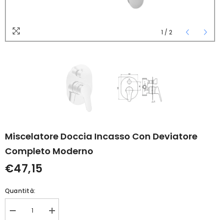
1
/
2
Miscelatore Doccia Incasso Con Deviatore
Completo Moderno
€47,15
Quantità:
Diminuisci
Aumenta