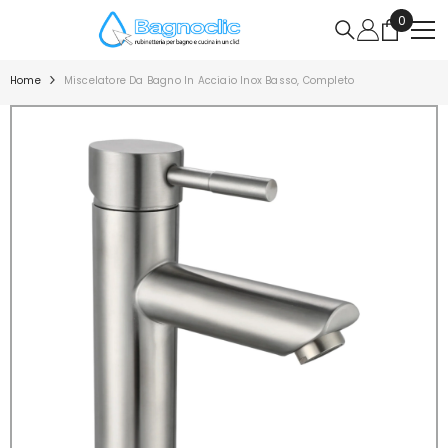
VAI DIRETTAMENTE AI CONTENUTI
0
0
articoli
Home
Miscelatore Da Bagno In Acciaio Inox Basso, Completo