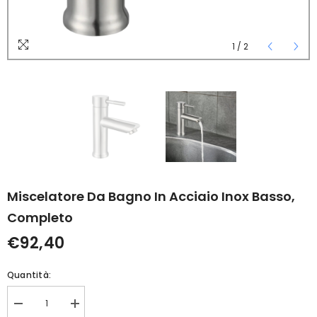
1
/
2
Miscelatore Da Bagno In Acciaio Inox Basso,
Completo
€92,40
Quantità:
Diminuisci
Aumenta