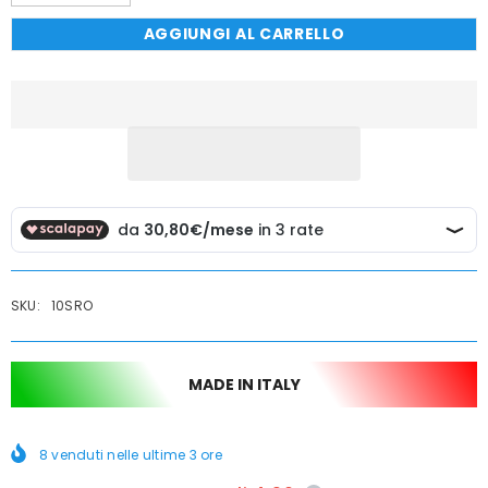
quantità
quantità
per
per
AGGIUNGI AL CARRELLO
Miscelatore
Miscelatore
da
da
bagno
bagno
in
in
acciaio
acciaio
inox
inox
basso,
basso,
completo
completo
SKU:
10SRO
MADE IN ITALY
8
venduti nelle ultime
3
ore