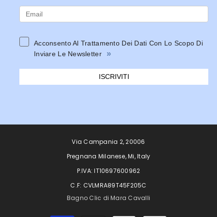
Acconsento Al Trattamento Dei Dati Con Lo Scopo Di
»
Inviare Le Newsletter
ISCRIVITI
Via Campania 2, 20006
Pregnana Milanese, Mi, Italy
P.IVA: IT10697600962
C.F: CVLMRA89T45F205C
Bagno Clic di Mara Cavalli