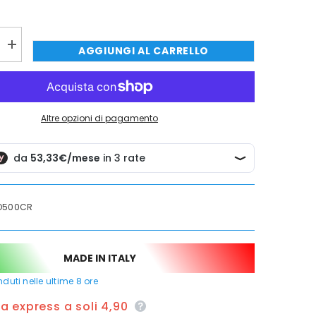
QUISTARE ORA
QUISTARE ORA
QUISTARE ORA
QUISTARE ORA
Aumenta
AGGIUNGI AL CARRELLO
quantità
per
e
Miscelatore
cucina
a
molla
Altre opzioni di pagamento
con
doccia
estraibile
O500CR
MADE IN ITALY
duti nelle ultime
8
ore
 express a soli 4,90