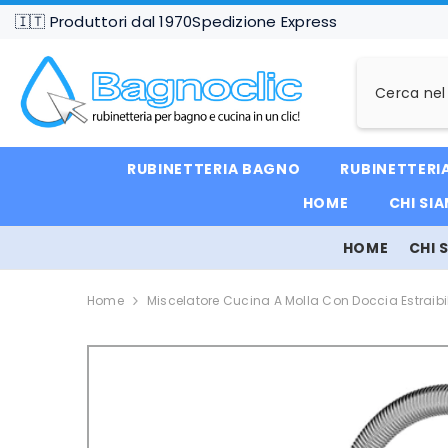
VAI DIRETTAMENTE AI CONTENUTI
🇮🇹 Produttori dal 1970
Spedizione Express
RUBINETTERIA BAGNO
RUBINETTERI
HOME
CHI SI
HOME
CHI 
Home
Miscelatore Cucina A Molla Con Doccia Estraibi