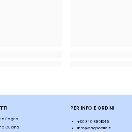
TTI
PER INFO E ORDINI
eria Bagno
+39 349 8901346
ria Cucina
info@bagnoclic.it