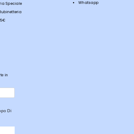
Whatsapp
ria Speciale
ubinetteria
<5€
rte in
opo Di