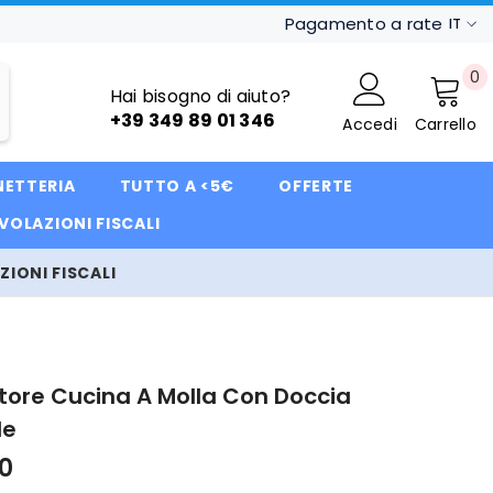
Pagamento a rate
IT
IT
0
0
FR
Hai bisogno di aiuto?
ar
+39 349 89 01 346
Accedi
Carrello
DE
NETTERIA
TUTTO A <5€
OFFERTE
VOLAZIONI FISCALI
IONI FISCALI
tore Cucina A Molla Con Doccia
le
0