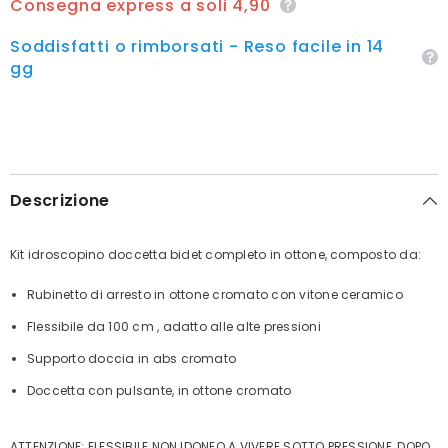
Consegna express a soli 4,90
Soddisfatti o rimborsati - Reso facile in 14
gg
Descrizione
Kit idroscopino doccetta bidet completo in ottone, composto da:
Rubinetto di arresto in ottone cromato con vitone ceramico
Flessibile da 100 cm , adatto alle alte pressioni
Supporto doccia in abs cromato
Doccetta con pulsante, in ottone cromato
ATTENZIONE: FLESSIBILE NON IDONEO A VIVERE SOTTO PRESSIONE, DOPO