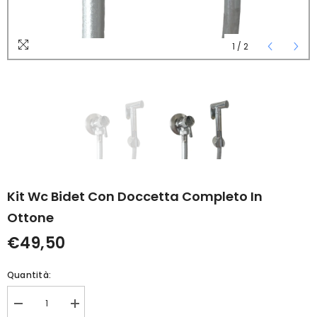
1
/
2
Kit Wc Bidet Con Doccetta Completo In
Ottone
€49,50
Quantità:
Diminuisci
Aumenta