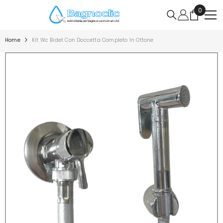
VAI DIRETTAMENTE AI CONTENUTI
0
0
articoli
Home
Kit Wc Bidet Con Doccetta Completo In Ottone