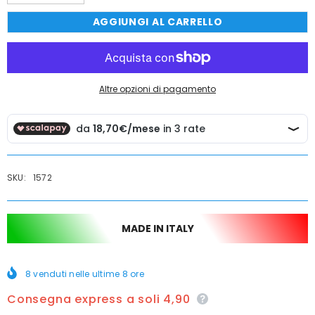
quantità
quantità
per
per
AGGIUNGI AL CARRELLO
Kit
Kit
doccia
doccia
per
per
forno
forno
con
con
supporto
supporto
doccia,
doccia,
Altre opzioni di pagamento
tubo
tubo
doccia
doccia
silver
silver
150
150
cm
cm
SKU:
1572
MADE IN ITALY
8
venduti nelle ultime
8
ore
Consegna express a soli 4,90