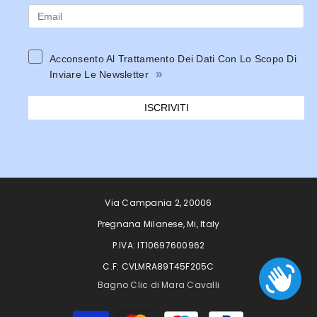
Acconsento Al Trattamento Dei Dati Con Lo Scopo Di
»
Inviare Le Newsletter
ISCRIVITI
Via Campania 2, 20006
Pregnana Milanese, Mi, Italy
P.IVA: IT10697600962
C.F: CVLMRA89T45F205C
Bagno Clic di Mara Cavalli
Metodi