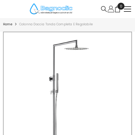
VAI DIRETTAMENTE AI CONTENUTI
0
0
articoli
Home
Colonna Doccia Tonda Completa E Regolabile