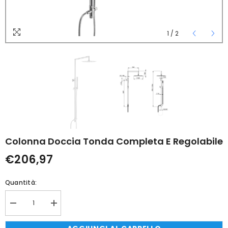
1
/
2
Colonna Doccia Tonda Completa E Regolabile
€206,97
Quantità:
Diminuisci
Aumenta
quantità
quantità
per
per