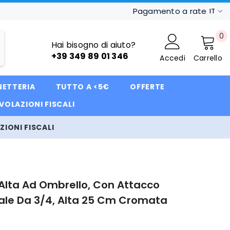
Pagamento a rate
IT
IT
0
0
FR
Hai bisogno di aiuto?
ar
+39 349 89 01 346
Accedi
Carrello
DE
NETTERIA
TUTTO A <5€
OFFERTE
VOLAZIONI FISCALI
IONI FISCALI
lta Ad Ombrello, Con Attacco
ale Da 3/4, Alta 25 Cm Cromata