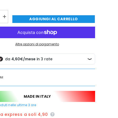
QUISTARE ORA
QUISTARE ORA
QUISTARE ORA
QUISTARE ORA
Aumenta
AGGIUNGI AL CARRELLO
quantità
per
Canna
alta
ad
ombrello,
Altre opzioni di pagamento
con
attacco
universale
da
3/4,
alta
25
cm
OM
cromata
MADE IN ITALY
duti nelle ultime
3
ore
 express a soli 4,90