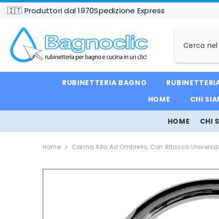
VAI DIRETTAMENTE AI CONTENUTI
🇮🇹 Produttori dal 1970
Spedizione Express
RUBINETTERIA BAGNO
RUBINETTERI
HOME
CHI SI
HOME
CHI 
Home
Canna Alta Ad Ombrello, Con Attacco Universa