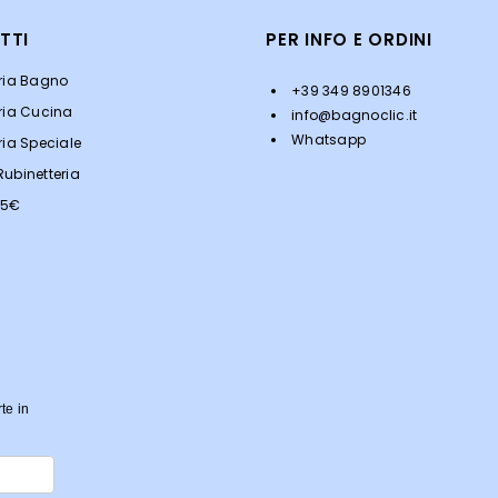
TTI
PER INFO E ORDINI
eria Bagno
+39 349 8901346
ria Cucina
info@bagnoclic.it
Whatsapp
ria Speciale
ubinetteria
<5€
rte in