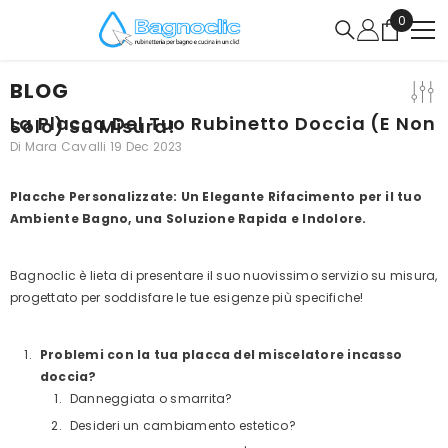
VAI DIRETTAMENTE AI CONTENUTI
0
0
articoli
BLOG
La Placca Del Tuo Rubinetto Doccia (e Non
Solo) Su Misura!
Di
Mara Cavalli
19 Dec 2023
Placche Personalizzate: Un Elegante Rifacimento per il tuo
Ambiente Bagno, una Soluzione Rapida e Indolore.
Bagnoclic è lieta di presentare il suo nuovissimo servizio su misura,
progettato per soddisfare le tue esigenze più specifiche!
Problemi con la tua placca del miscelatore incasso
doccia?
Danneggiata o smarrita?
Desideri un cambiamento estetico?