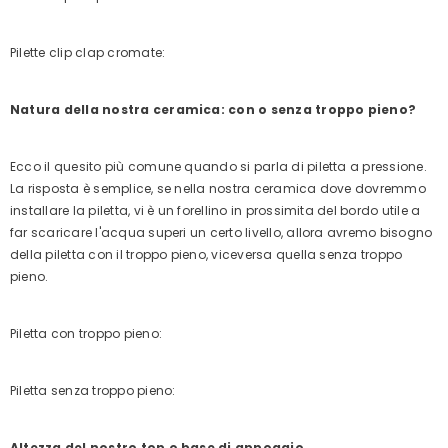
Pilette clip clap cromate:
Natura della nostra ceramica: con o senza troppo pieno?
Ecco il quesito più comune quando si parla di piletta a pressione.
La risposta è semplice, se nella nostra ceramica dove dovremmo
installare la piletta, vi è un forellino in prossimita del bordo utile a
far scaricare l'acqua superi un certo livello, allora avremo bisogno
della piletta con il troppo pieno, viceversa quella senza troppo
pieno.
Piletta con troppo pieno:
Piletta senza troppo pieno:
Altezza del nostro top o base di appoggio