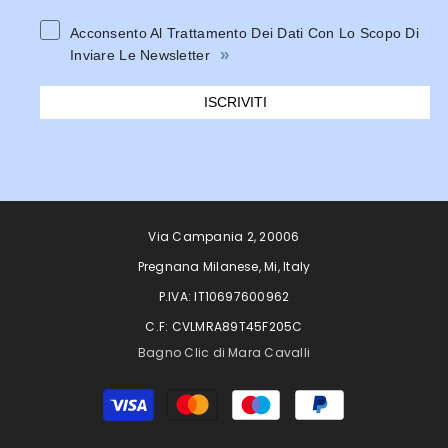
Acconsento Al Trattamento Dei Dati Con Lo Scopo Di
»
Inviare Le Newsletter
ISCRIVITI
Via Campania 2, 20006
Pregnana Milanese, Mi, Italy
P.IVA: IT10697600962
C.F: CVLMRA89T45F205C
Bagno Clic di Mara Cavalli
Metodi
di
pagamento