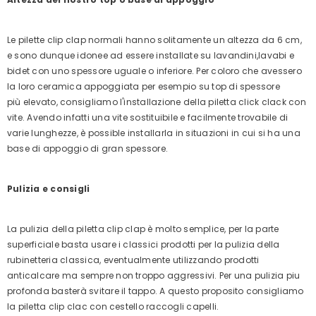
Le pilette clip clap normali hanno solitamente un altezza da 6 cm,
e sono dunque idonee ad essere installate su lavandini,lavabi e
bidet con uno spessore uguale o inferiore. Per coloro che avessero
la loro ceramica appoggiata per esempio su top di spessore
più elevato, consigliamo l'installazione della piletta click clack con
vite. Avendo infatti una vite sostituibile e facilmente trovabile di
varie lunghezze, è possible installarla in situazioni in cui si ha una
base di appoggio di gran spessore.
Pulizia e consigli
La pulizia della piletta clip clap è molto semplice, per la parte
superficiale basta usare i classici prodotti per la pulizia della
rubinetteria classica, eventualmente utilizzando prodotti
anticalcare ma sempre non troppo aggressivi. Per una pulizia piu
profonda basterà svitare il tappo. A questo proposito consigliamo
la piletta clip clac con cestello raccogli capelli.