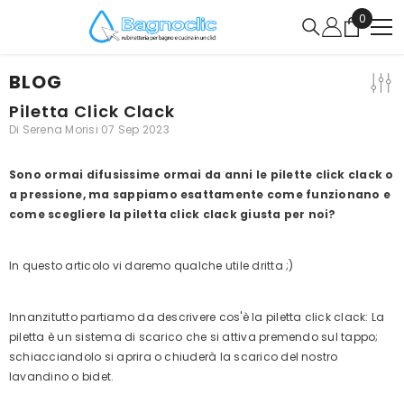
VAI DIRETTAMENTE AI CONTENUTI
0
0
articoli
BLOG
Piletta Click Clack
Di
Serena Morisi
07 Sep 2023
Sono ormai difusissime ormai da anni le pilette click clack o
a pressione, ma sappiamo esattamente come funzionano e
come scegliere la piletta click clack giusta per noi?
In questo articolo vi daremo qualche utile dritta ;)
Innanzitutto partiamo da descrivere cos'è la piletta click clack: La
piletta è un sistema di scarico che si attiva premendo sul tappo;
schiacciandolo si aprira o chiuderà la scarico del nostro
lavandino o bidet.